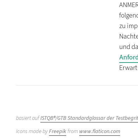
ANMER
folgen
zu im
Nacht
und d
Anfor
Erwart
basiert auf
ISTQB®/GTB Standardglossar der Testbegrif
Icons made by
Freepik
from
www.flaticon.com