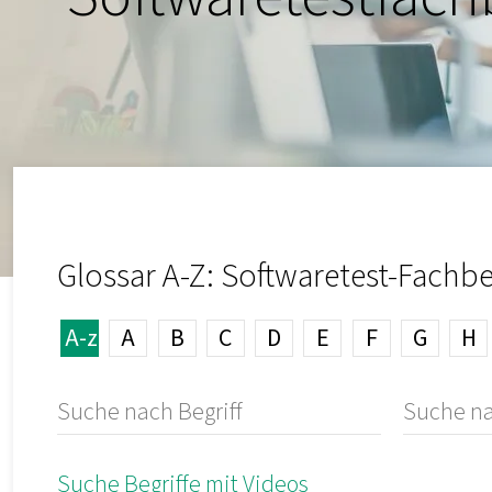
Glossar A-Z: Softwaretest-Fachbe
A-z
A
B
C
D
E
F
G
H
Suche Begriffe mit Videos