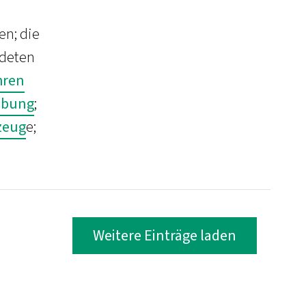
en; die
ndeten
hren
ebung
;
zeug
e;
Weitere Einträge laden