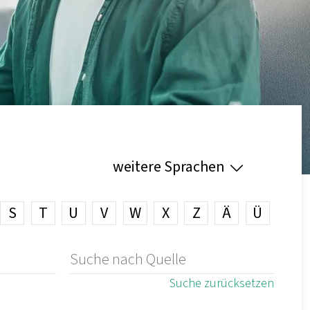
weitere Sprachen
S
T
U
V
W
X
Z
Ä
Ü
Suche zurücksetzen