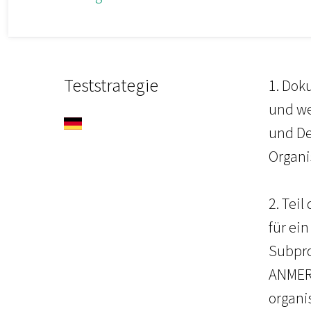
Teststrategie
1. Dok
und we
und De
Organi
2. Teil
für ei
Subpro
ANMER
organ