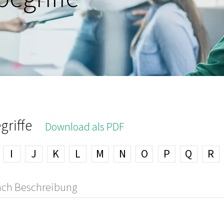
griffe
Download als PDF
I
J
K
L
M
N
O
P
Q
R