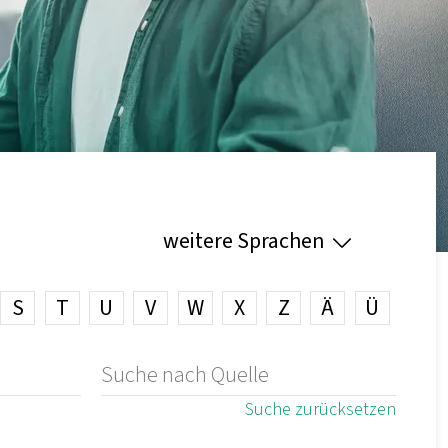
weitere Sprachen
S
T
U
V
W
X
Z
Ä
Ü
Suche zurücksetzen