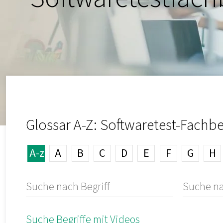
Glossar A-Z: Softwaretest-Fachbe
A-z
A
B
C
D
E
F
G
H
Suche Begriffe mit Videos