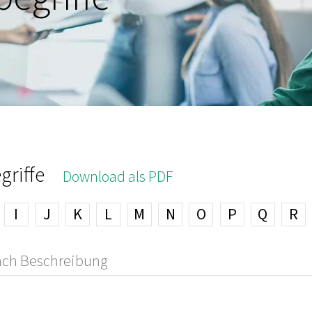
griffe
Download als PDF
I
J
K
L
M
N
O
P
Q
R