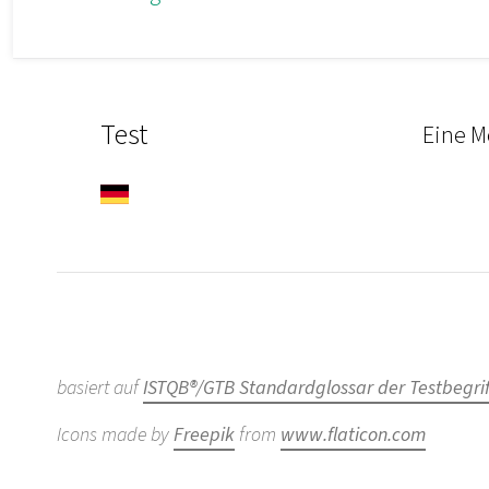
Test
Eine M
basiert auf
ISTQB®/GTB Standardglossar der Testbegrif
Icons made by
Freepik
from
www.flaticon.com