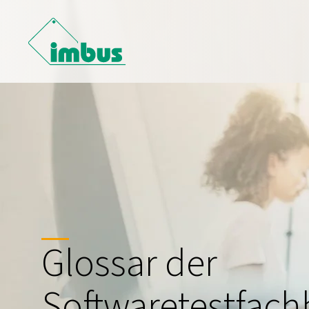
Glossar der
Softwaretestfachb