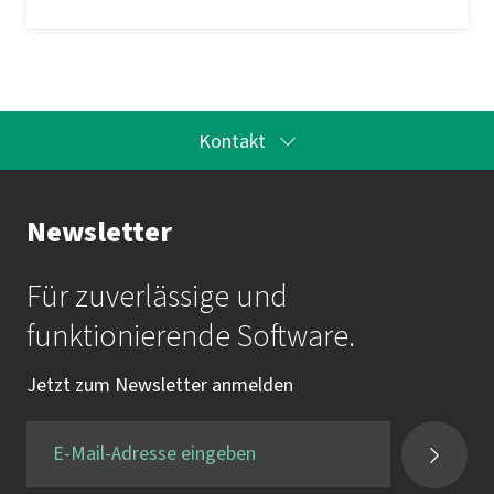
Kontakt
Ihr Kontakt zur Akademie
Newsletter
Frau Katrin Krauß
Für zuverlässige und
Mail:
akademie@imbus.de
funktionierende Software.
Tel.:
+49 9131 / 7518-750
Jetzt zum Newsletter anmelden
Fax:
+49 9131 / 7518-50