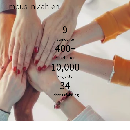
imbus in Zahlen
9
Standorte
400+
Mitarbeiter
10,000
Projekte
34
Jahre Erfahrung