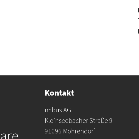
Kontakt
imbus AG
Kleinseebacher Straße 9
are.
91096 Möhrendorf