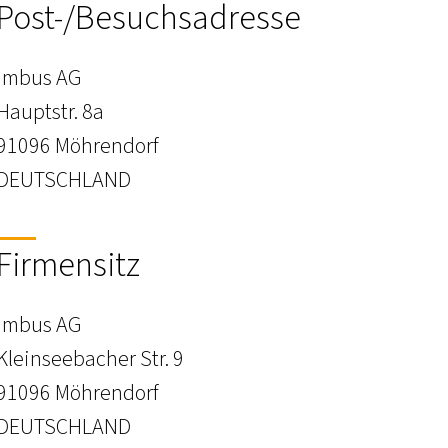
Post-/Besuchsadresse
imbus AG
Hauptstr. 8a
91096 Möhrendorf
DEUTSCHLAND
Firmensitz
imbus AG
Kleinseebacher Str. 9
91096 Möhrendorf
DEUTSCHLAND