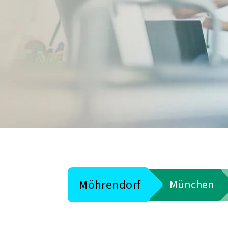
Möhrendorf
München