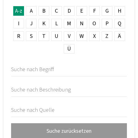
A-z
A
B
C
D
E
F
G
H
I
J
K
L
M
N
O
P
Q
R
S
T
U
V
W
X
Z
Ä
Ü
Suche zurücksetzen