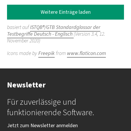
Weitere Einträge laden
basiert auf
ISTQB®/GTB Standardglossar der
Testbegriffe Deutsch - Englisch
(Version 3.4, 12.
November 2020)
Icons made by
Freepik
from
www.flaticon.com
Newsletter
Für zuverlässige und
funktionierende Software.
Jetzt zum Newsletter anmelden