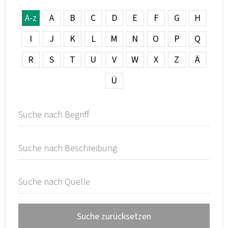
A-z
A
B
C
D
E
F
G
H
I
J
K
L
M
N
O
P
Q
R
S
T
U
V
W
X
Z
Ä
Ü
Suche zurücksetzen