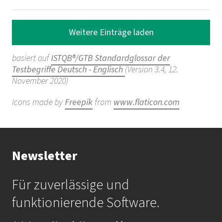
Weitere Einträge laden
basiert auf
ISTQB®/GTB Standardglossar der
Testbegriffe Deutsch - Englisch
(Version 3.4, 12.
November 2020)
Icons made by
Freepik
from
www.flaticon.com
Newsletter
Für zuverlässige und
funktionierende Software.