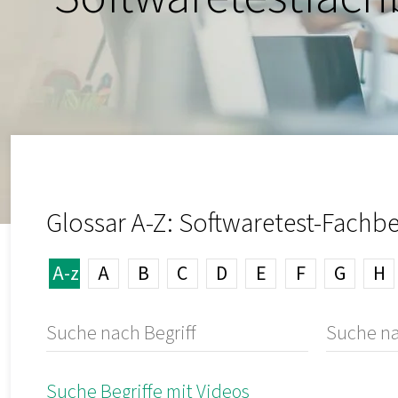
Glossar A-Z: Softwaretest-Fachbe
A-z
A
B
C
D
E
F
G
H
Suche Begriffe mit Videos