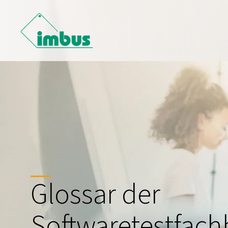
Glossar der
Softwaretestfachb