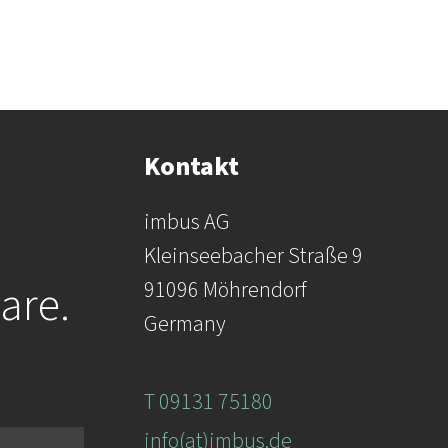
Kontakt
imbus AG
Kleinseebacher Straße 9
are.
91096 Möhrendorf
Germany
T 09131 75180
info(at)imbus.de