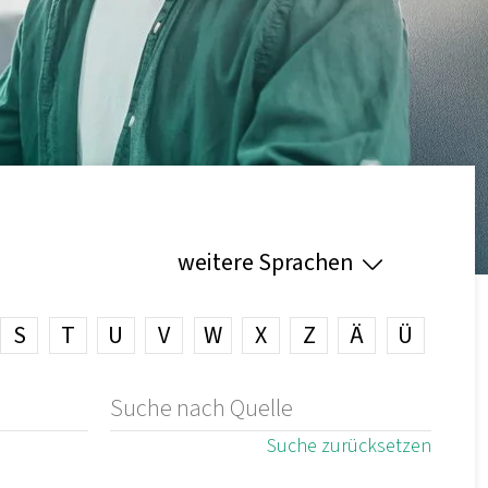
weitere Sprachen
S
T
U
V
W
X
Z
Ä
Ü
Suche zurücksetzen