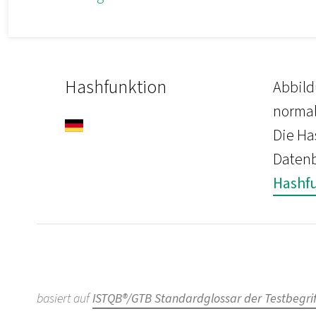
Hashfunktion
Abbild
normal
Die Ha
Datenb
Hashf
basiert auf
ISTQB®/GTB Standardglossar der Testbegrif