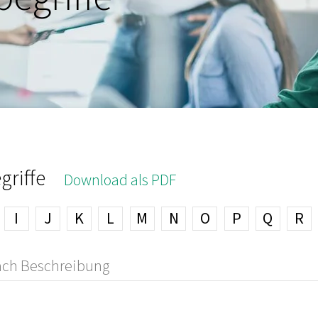
griffe
Download als PDF
I
J
K
L
M
N
O
P
Q
R