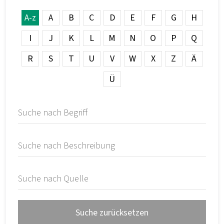
A-z
A
B
C
D
E
F
G
H
I
J
K
L
M
N
O
P
Q
R
S
T
U
V
W
X
Z
Ä
Ü
Suche zurücksetzen