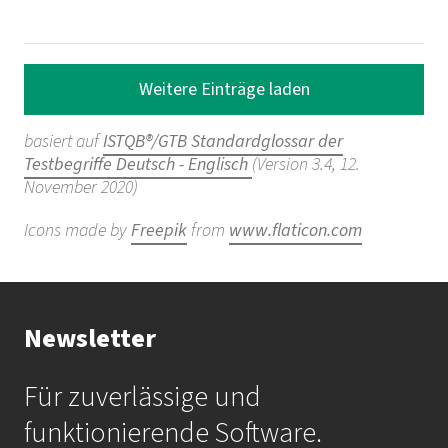
Weitere Einträge laden
basiert auf
ISTQB®/GTB Standardglossar der
Testbegriffe Deutsch - Englisch
(Version 3.4, 12.
November 2020)
Icons made by
Freepik
from
www.flaticon.com
Newsletter
Für zuverlässige und
funktionierende Software.