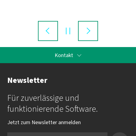
Kontakt
Ihr Ansprechpartner bei imbus
Newsletter
imbus Eventsupport
Für zuverlässige und
Mail:
veranstaltungen@imbus.de
funktionierende Software.
Tel.:
+49 9131 / 7518-0
Jetzt zum Newsletter anmelden