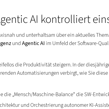
gentic AI kontrolliert ei
xisnah und unterhaltsam über ein aktuelles Thema
ligenz
und
Agentic AI
im Umfeld der Software-Qual
eifellos die Produktivität steigern. In der diesjäh
erenden Automatisierungen verbirgt, wie Sie dies
Wie die „Mensch/Maschine-Balance“ die SW-Entwic
architektur und Orchestrierung autonomer KI-Assis