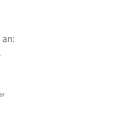
 an:
r
er