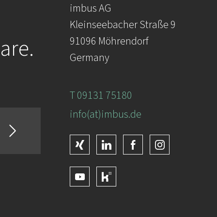
imbus AG
Kleinseebacher Straße 9
are.
91096 Möhrendorf
Germany
T 09131 75180
info(at)imbus.de