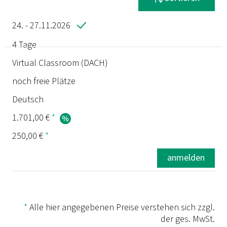
24. - 27.11.2026
4 Tage
Termin
Virtual Classroom (DACH)
noch freie Plätze
Dauer
Deutsch
Ort
1.701,00 €
*
250,00 €
*
Status
anmelden
Sprache
Preis
*
Alle hier angegebenen Preise verstehen sich zzgl.
der ges. MwSt.
Prüfung