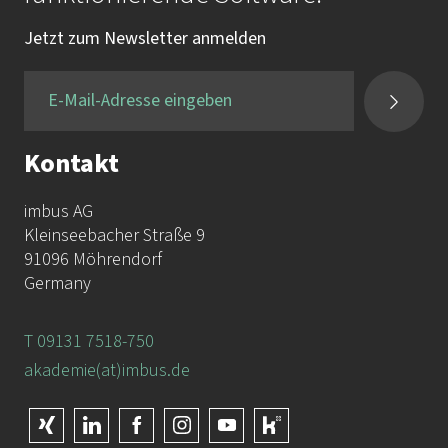
Tel.:
+49 9131 / 7518-750
Jetzt zum Newsletter anmelden
Fax:
+49 9131 / 7518-50
Kontakt
imbus AG
Kleinseebacher Straße 9
91096 Möhrendorf
Germany
T 09131 7518-750
akademie(at)imbus.de