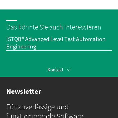
Das könnte Sie auch interessieren
ISTQB® Advanced Level Test Automation
Engineering
Kontakt
Ihr Kontakt zur Akademie
Newsletter
Frau Katrin Krauß
Für zuverlässige und
Mail:
akademie@imbus.de
funktionierende Software.