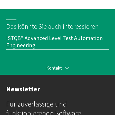
Das könnte Sie auch interessieren
ISTQB® Advanced Level Test Automation
Engineering
Kontakt
Ihr Kontakt zur Akademie
Newsletter
Frau Katrin Krauß
Für zuverlässige und
Mail:
akademie@imbus.de
funktionierende Software.