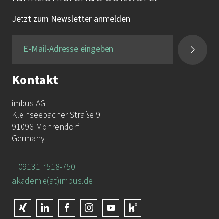
Tel.:
+49 9131 / 7518-750
Jetzt zum Newsletter anmelden
Fax:
+49 9131 / 7518-50
Kontakt
imbus AG
Kleinseebacher Straße 9
91096 Möhrendorf
Germany
T 09131 7518-750
akademie(at)imbus.de