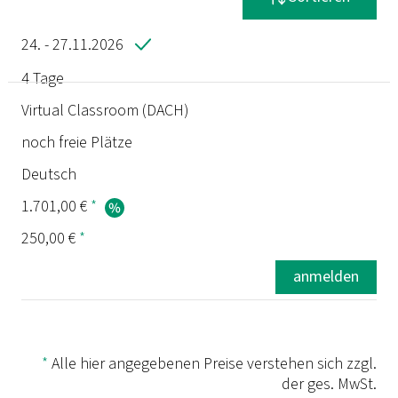
24. - 27.11.2026
4 Tage
Termin
Virtual Classroom (DACH)
noch freie Plätze
Dauer
Deutsch
Ort
1.701,00 €
*
250,00 €
*
Status
anmelden
Sprache
Preis
*
Alle hier angegebenen Preise verstehen sich zzgl.
der ges. MwSt.
Prüfung