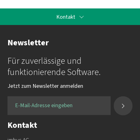
Kontakt
Ihr Kontakt zur Akademie
Newsletter
Frau Katrin Krauß
Für zuverlässige und
Mail:
akademie@imbus.de
funktionierende Software.
Tel.:
+49 9131 / 7518-750
Jetzt zum Newsletter anmelden
Fax:
+49 9131 / 7518-50
Kontakt