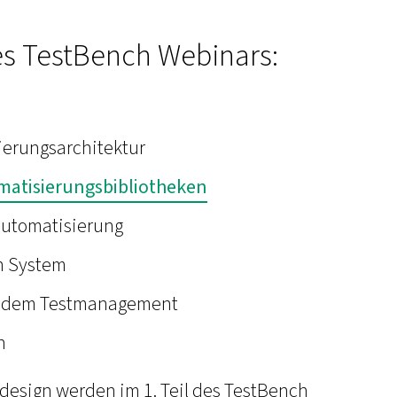
es TestBench Webinars:
ierungsarchitektur
matisierungsbibliotheken
automatisierung
n System
us dem Testmanagement
n
sign werden im 1. Teil des TestBench