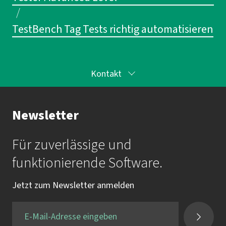
/
TestBench Tag Tests richtig automatisieren
Kontakt
Ihr Kontakt zur Akademie
Newsletter
Frau Katrin Krauß
Für zuverlässige und
Mail:
akademie@imbus.de
funktionierende Software.
Tel.:
+49 9131 / 7518-750
Jetzt zum Newsletter anmelden
Fax:
+49 9131 / 7518-50