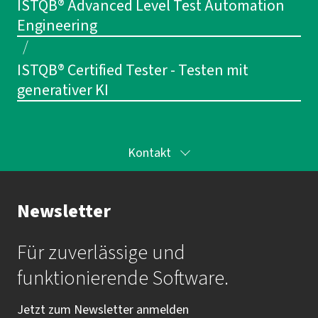
ISTQB® Advanced Level Test Automation
Engineering
/
ISTQB® Certified Tester - Testen mit
generativer KI
Kontakt
Ihr Kontakt zur Akademie
Newsletter
Frau Katrin Krauß
Für zuverlässige und
Mail:
akademie@imbus.de
funktionierende Software.
Tel.:
+49 9131 / 7518-750
Jetzt zum Newsletter anmelden