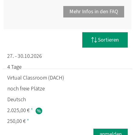
Mehr Infos in den FAQ
Filter zurücksetzen
Sortieren
27. - 30.10.2026
4 Tage
Termin
Virtual Classroom (DACH)
noch freie Plätze
Dauer
Deutsch
Ort
2.025,00 €
*
250,00 €
*
Status
anmelden