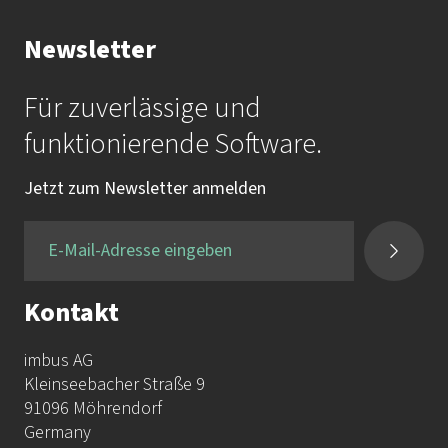
Ihr Kontakt zur Akademie
Newsletter
Frau Katrin Krauß
Für zuverlässige und
Mail:
akademie@imbus.de
funktionierende Software.
Tel.:
+49 9131 / 7518-750
Jetzt zum Newsletter anmelden
Fax:
+49 9131 / 7518-50
Kontakt
imbus AG
Kleinseebacher Straße 9
91096 Möhrendorf
Germany