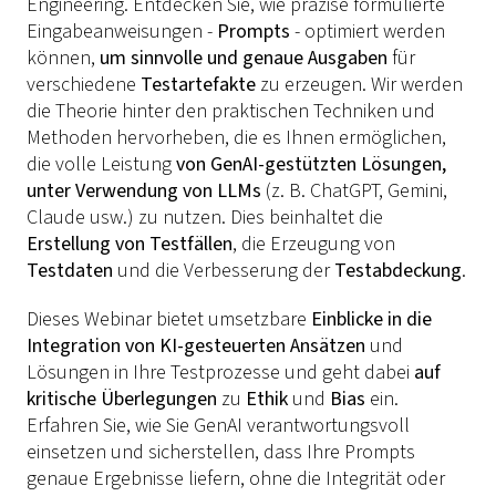
Engineering. Entdecken Sie, wie präzise formulierte
Eingabeanweisungen -
Prompts
- optimiert werden
können,
um sinnvolle und genaue Ausgaben
für
verschiedene
Testartefakte
zu erzeugen. Wir werden
die Theorie hinter den praktischen Techniken und
Methoden hervorheben, die es Ihnen ermöglichen,
die volle Leistung
von GenAI-gestützten Lösungen,
unter Verwendung von LLMs
(z. B. ChatGPT, Gemini,
Claude usw.) zu nutzen. Dies beinhaltet die
Erstellung von Testfällen
, die Erzeugung von
Testdaten
und die Verbesserung der
Testabdeckung
.
Dieses Webinar bietet umsetzbare
Einblicke in die
Integration von KI-gesteuerten Ansätzen
und
Lösungen in Ihre Testprozesse und geht dabei
auf
kritische Überlegungen
zu
Ethik
und
Bias
ein.
Erfahren Sie, wie Sie GenAI verantwortungsvoll
einsetzen und sicherstellen, dass Ihre Prompts
genaue Ergebnisse liefern, ohne die Integrität oder