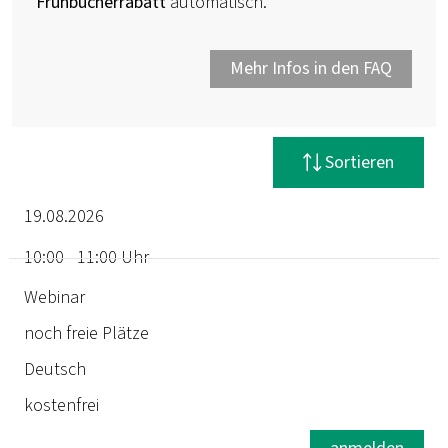
Frühbucherrabatt
automatisch.
Mehr Infos in den FAQ
Filter zurücksetzen
Sortieren
19.08.2026
10:00 - 11:00 Uhr
Termin
Webinar
noch freie Plätze
Dauer
Deutsch
Ort
kostenfrei
Status