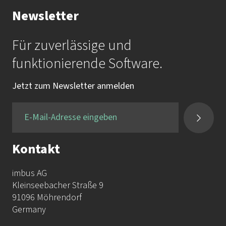
Ihr Kontakt zur Akademie
Newsletter
Frau Katrin Krauß
Für zuverlässige und
Mail:
akademie@imbus.de
funktionierende Software.
Tel.:
+49 9131 / 7518-750
Jetzt zum Newsletter anmelden
Fax:
+49 9131 / 7518-50
Kontakt
imbus AG
Kleinseebacher Straße 9
91096 Möhrendorf
Germany