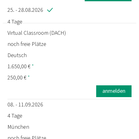
25. - 28.08.2026
4 Tage
Termin
Virtual Classroom (DACH)
noch freie Plätze
Dauer
Deutsch
Ort
1.650,00 €
*
250,00 €
*
Status
anmelden
Sprache
08. - 11.09.2026
Preis
4 Tage
München
Prüfung
noch freie Plätze