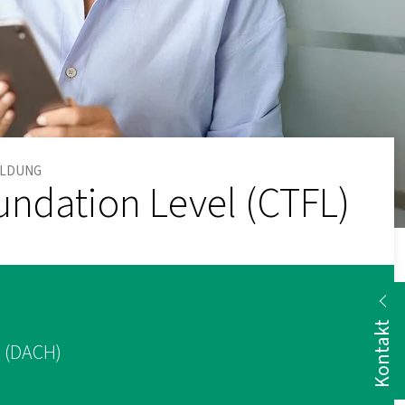
ELDUNG
undation Level (CTFL)
Kontakt
m (DACH)