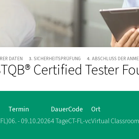
HRER DATEN
SICHERHEITSPRÜFUNG
ABSCHLUSS DER ANM
TQB® Certified Tester Fo
Termin
Dauer
Code
Ort
FL)
06. - 09.10.2026
4 Tage
CT-FL-vc
Virtual Classroo