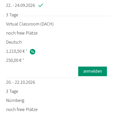
22. - 24.09.2026
3 Tage
Termin
Virtual Classroom (DACH)
noch freie Plätze
Dauer
Deutsch
Ort
1.210,50 €
*
250,00 €
*
Status
anmelden
Sprache
20. - 22.10.2026
Preis
3 Tage
Nürnberg
Prüfung
noch freie Plätze