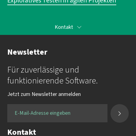
Exploratives Testen in agilen Projekten
Kontakt
Ihr Kontakt zur Akademie
Newsletter
Frau Katrin Krauß
Für zuverlässige und
Mail:
akademie@imbus.de
funktionierende Software.
Tel.:
+49 9131 / 7518-750
Jetzt zum Newsletter anmelden
Fax:
+49 9131 / 7518-50
Kontakt