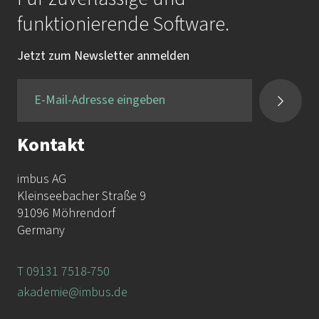
Mail:
akademie@imbus.de
funktionierende Software.
Tel.:
+49 9131 / 7518-750
Jetzt zum Newsletter anmelden
Fax:
+49 9131 / 7518-50
Kontakt
imbus AG
Kleinseebacher Straße 9
91096 Möhrendorf
Germany
T 09131 7518-750
akademie@imbus.de