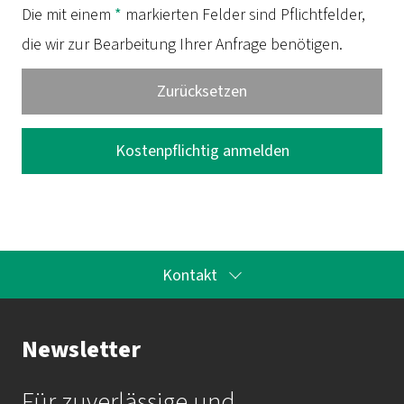
Die mit einem
*
markierten Felder sind Pflichtfelder,
die wir zur Bearbeitung Ihrer Anfrage benötigen.
Kontakt
Ihr Kontakt zur Akademie
Newsletter
Frau Katrin Krauß
Für zuverlässige und