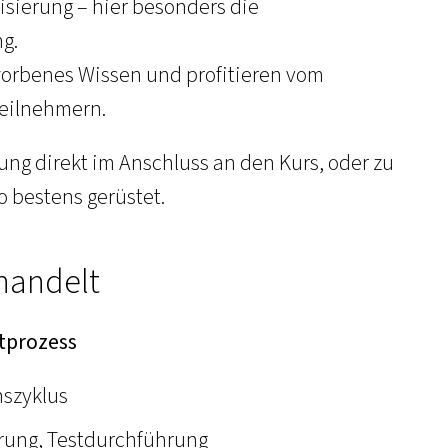
sierung – hier besonders die
g.
rworbenes Wissen und profitieren vom
eilnehmern.
ung direkt im Anschluss an den Kurs, oder zu
o bestens gerüstet.
handelt
tprozess
nszyklus
erung, Testdurchführung