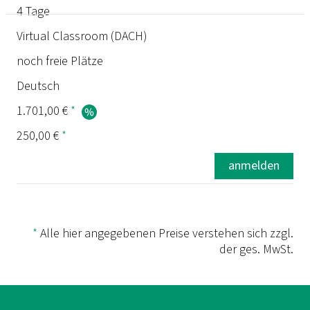
4 Tage
Termin
Virtual Classroom (DACH)
noch freie Plätze
Dauer
Deutsch
Ort
1.701,00 €
*
250,00 €
*
Status
anmelden
Sprache
Preis
*
Alle hier angegebenen Preise verstehen sich zzgl.
der ges. MwSt.
Prüfung