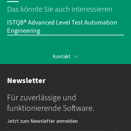
Das könnte Sie auch interessieren
ISTQB® Advanced Level Test Automation
Engineering
Kontakt
Ihr Kontakt zur Akademie
Newsletter
Frau Katrin Krauß
Für zuverlässige und
Mail:
akademie@imbus.de
funktionierende Software.
Tel.:
+49 9131 / 7518-750
Jetzt zum Newsletter anmelden