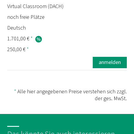
Termin
Virtual Classroom (DACH)
noch freie Plätze
Dauer
Deutsch
Ort
1.701,00 €
*
250,00 €
*
Status
anmelden
Sprache
Preis
*
Alle hier angegebenen Preise verstehen sich zzgl.
der ges. MwSt.
Prüfung