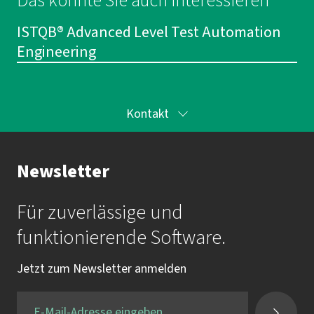
Das könnte Sie auch interessieren
ISTQB® Advanced Level Test Automation
Engineering
Kontakt
Ihr Kontakt zur Akademie
Newsletter
Frau Katrin Krauß
Für zuverlässige und
Mail:
akademie@imbus.de
funktionierende Software.
Tel.:
+49 9131 / 7518-750
Jetzt zum Newsletter anmelden
Fax:
+49 9131 / 7518-50