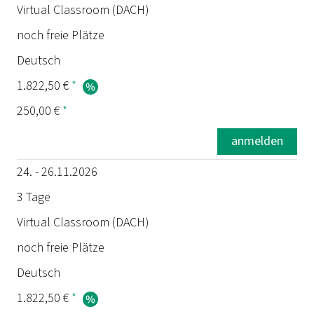
Termin
Virtual Classroom (DACH)
noch freie Plätze
Dauer
Deutsch
Ort
1.822,50 €
*
250,00 €
*
Status
anmelden
Sprache
24. - 26.11.2026
Preis
3 Tage
Virtual Classroom (DACH)
Prüfung
noch freie Plätze
Deutsch
1.822,50 €
*