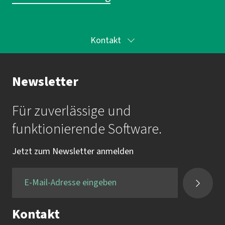
Kontakt
Ihr Kontakt zur Akademie
Newsletter
Frau Katrin Krauß
Für zuverlässige und
Mail:
akademie@imbus.de
funktionierende Software.
Tel.:
+49 9131 / 7518-750
Jetzt zum Newsletter anmelden
Fax:
+49 9131 / 7518-50
Kontakt