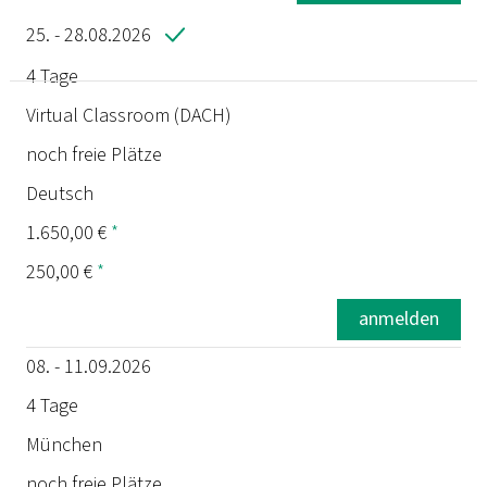
25. - 28.08.2026
4 Tage
Termin
Virtual Classroom (DACH)
noch freie Plätze
Dauer
Deutsch
Ort
1.650,00 €
*
250,00 €
*
Status
anmelden
Sprache
08. - 11.09.2026
Preis
4 Tage
München
Prüfung
noch freie Plätze