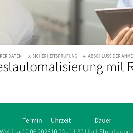
HRER DATEN
SICHERHEITSPRÜFUNG
ABSCHLUSS DER ANM
estautomatisierung mit 
Termin
Uhrzeit
Dauer
 Webinar
10.06.2026
10:00 - 11:30 Uhr
1 Stunde und 