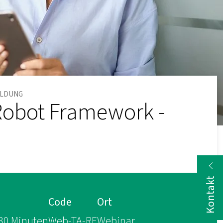
ELDUNG
Robot Framework -
Kontakt
Code
Ort
30 Minuten
Web-TA-RF
Webinar