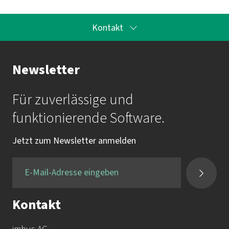
Kontakt
Ihr Kontakt zur Akademie
Newsletter
Frau Katrin Krauß
Für zuverlässige und
Mail:
akademie@imbus.de
funktionierende Software.
Tel.:
+49 9131 / 7518-750
Jetzt zum Newsletter anmelden
Fax:
+49 9131 / 7518-50
Kontakt