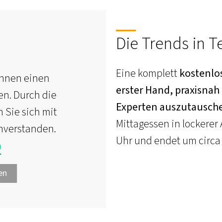
Die Trends in T
Eine komplett
kostenlo
Ihnen einen
erster Hand, praxisnah
en. Durch die
Experten
auszutausch
 Sie sich mit
Mittagessen in lockerer
inverstanden.
Uhr und endet um circa 
n
en