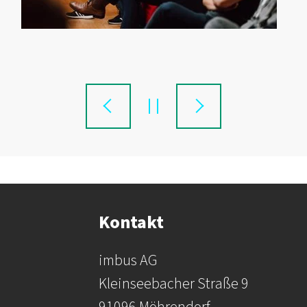
Kontakt
imbus AG
Kleinseebacher Straße 9