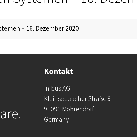
stemen – 16. Dezember 2020
tforms (Referent: Herr Milan Kuveljic)
oduct (Referentin: Frau Nidhi Chandra)
Kontakt
ches its goal (Referent: Herr Dierk Engelhardt)
imbus AG
Kleinseebacher Straße 9
are.
91096 Möhrendorf
Germany