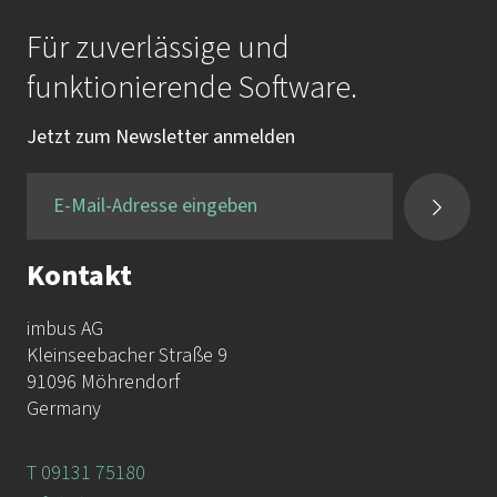
1,02 MB
Für zuverlässige und
funktionierende Software.
Architektur und Testbarkeit - Chec
Jetzt zum Newsletter anmelden
kliste (nicht nur) für Softwarearchit
ekten 1
Kontakt
1,94 MB
imbus AG
Kleinseebacher Straße 9
91096 Möhrendorf
Architektur und Testbarkeit - Chec
Germany
kliste (nicht nur) für Softwarearchit
ekten 2
T 09131 75180