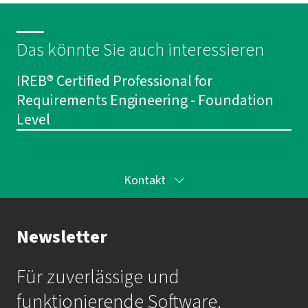
Das könnte Sie auch interessieren
IREB® Certified Professional for
Requirements Engineering - Foundation
Level
Kontakt
Ihr Kontakt zur Akademie
Newsletter
Frau Katrin Krauß
Für zuverlässige und
Mail:
akademie@imbus.de
funktionierende Software.