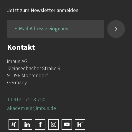
Tel.:
+49 9131 / 7518-750
Jetzt zum Newsletter anmelden
Fax:
+49 9131 / 7518-50
Kontakt
imbus AG
Kleinseebacher Straße 9
91096 Möhrendorf
Germany
T 09131 7518-750
akademie(at)imbus.de