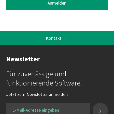
Kontakt
Ihr Kontakt zur Akademie
Newsletter
Frau Katrin Krauß
Für zuverlässige und
Mail:
akademie@imbus.de
funktionierende Software.
Tel.:
+49 9131 / 7518-750
Jetzt zum Newsletter anmelden
Fax:
+49 9131 / 7518-50