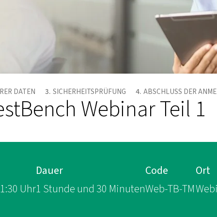
HRER DATEN
SICHERHEITSPRÜFUNG
ABSCHLUSS DER ANM
estBench Webinar Teil 1
Dauer
Code
Ort
11:30 Uhr
1 Stunde und 30 Minuten
Web-TB-TM
Webi