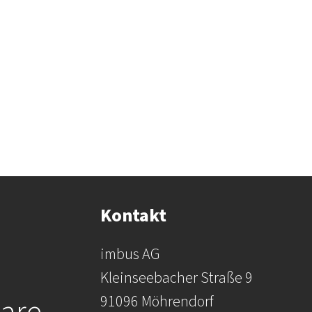
Kontakt
imbus AG
Kleinseebacher Straße 9
91096 Möhrendorf