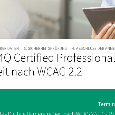
HRER DATEN
SICHERHEITSPRÜFUNG
ABSCHLUSS DER ANM
 Certified Professional D
heit nach WCAG 2.2
Termin
ity - Digitale Barrierefreiheit nach WCAG 2.2
17. - 1