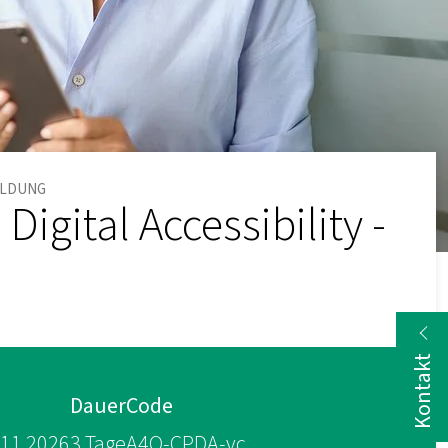
ELDUNG
igital Accessibility -
Kontakt
Dauer
Code
9.11.2026
3 Tage
A4Q-CPDA-vc