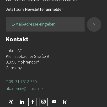
Tel.:
+49 9131 / 7518-750
Jetzt zum Newsletter anmelden
Fax:
+49 9131 / 7518-50
Kontakt
imbus AG
Kleinseebacher Straße 9
91096 Möhrendorf
Germany
T 09131 7518-750
akademie@imbus.de