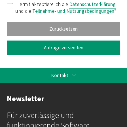
Hiermit akzeptiere ich die
Datenschutzerklärung
und die
Teilnahme- und Nutzungsbedingungen
*
Kontakt
Ihr Kontakt zur Akademie
Newsletter
Frau Katrin Krauß
Für zuverlässige und
Mail:
akademie@imbus.de
funktionierende Software.