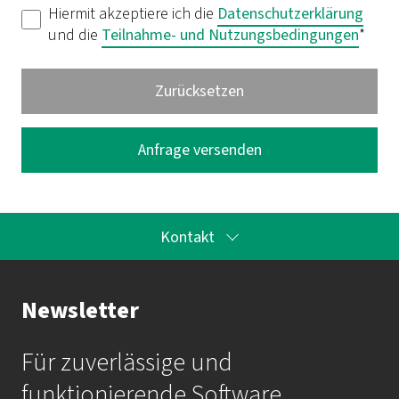
Hiermit akzeptiere ich die
Datenschutzerklärung
und die
Teilnahme- und Nutzungsbedingungen
*
Kontakt
Ihr Kontakt zur Akademie
Newsletter
Frau Katrin Krauß
Für zuverlässige und
Mail:
akademie@imbus.de
funktionierende Software.