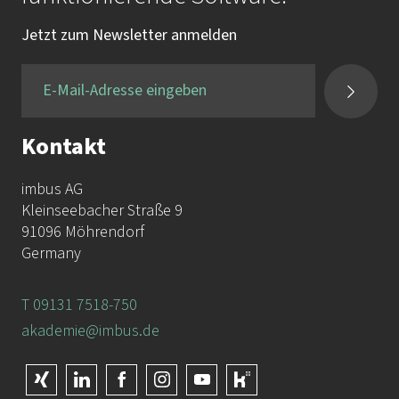
Tel.:
+49 9131 / 7518-750
Jetzt zum Newsletter anmelden
Fax:
+49 9131 / 7518-50
Kontakt
imbus AG
Kleinseebacher Straße 9
91096 Möhrendorf
Germany
T 09131 7518-750
akademie@imbus.de