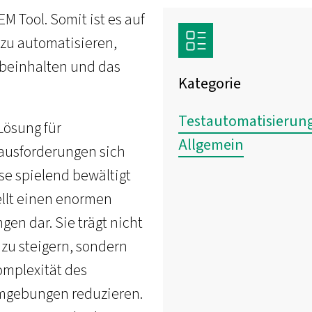
M Tool. Somit ist es auf
 zu automatisieren,
 beinhalten und das
Kategorie
Testautomatisierun
Lösung für
Allgemein
rausforderungen sich
e spielend bewältigt
ellt einen enormen
en dar. Sie trägt nicht
 zu steigern, sondern
omplexität des
mgebungen reduzieren.