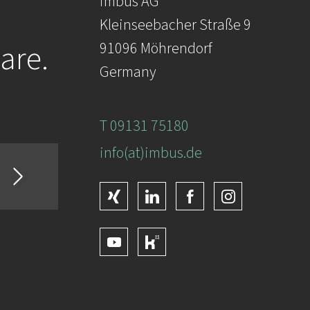
imbus AG
Kleinseebacher Straße 9
are.
91096 Möhrendorf
Germany
T 09131 75180
info(at)imbus.de