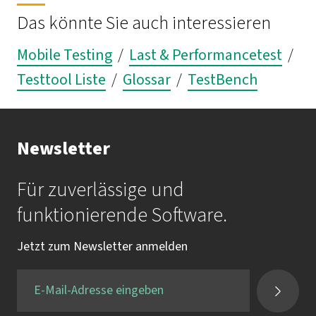
Ihr Ansprechpartner bei imbus
Das könnte Sie auch interessieren
Mail:
outsourcing@imbus.de
Mobile Testing
/
Last & Performancetest
/
Testtool Liste
/
Glossar
/
TestBench
Tel.:
+49 09131 7518-0
Fax:
+49 9131 7518-50
Newsletter
Für zuverlässige und
funktionierende Software.
Jetzt zum Newsletter anmelden