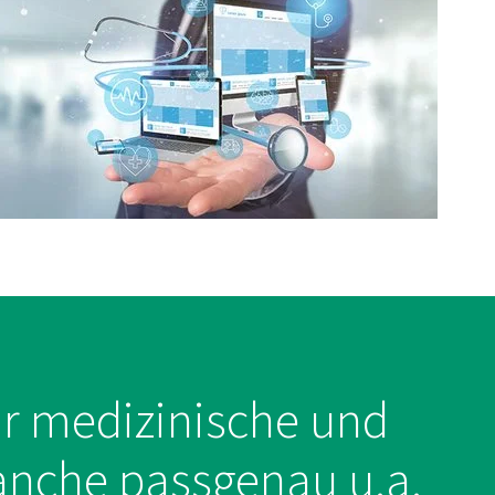
ür medizinische und
ranche passgenau u.a.