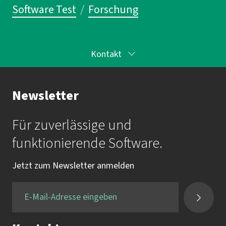
Software Test
/
Forschung
Kontakt
Ihr Ansprechpartner bei imbus
Newsletter
Mail:
info@imbus.de
Für zuverlässige und
Tel.:
09131 7518-0
funktionierende Software.
Fax:
+49 9131 / 7518-50
Jetzt zum Newsletter anmelden