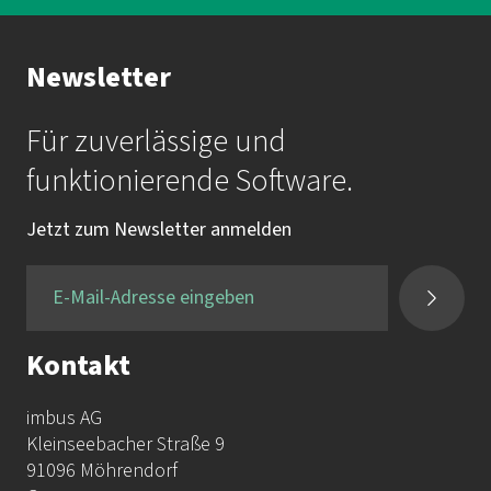
Ihr Kontakt zur Akademie
Newsletter
Frau Katrin Krauß
Für zuverlässige und
Mail:
akademie@imbus.de
funktionierende Software.
Tel.:
+49 9131 / 7518-750
Jetzt zum Newsletter anmelden
Fax:
+49 9131 / 7518-50
Kontakt
imbus AG
Kleinseebacher Straße 9
91096 Möhrendorf