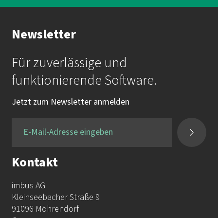
Ihr Kontakt zur Akademie
Newsletter
Frau Katrin Krauß
Für zuverlässige und
Mail:
akademie@imbus.de
funktionierende Software.
Tel.:
+49 9131 / 7518-750
Jetzt zum Newsletter anmelden
Fax:
+49 9131 / 7518-50
Kontakt
imbus AG
Kleinseebacher Straße 9
91096 Möhrendorf