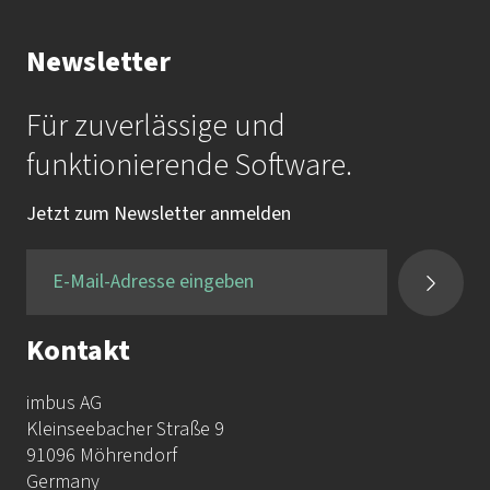
Ihr Kontakt zur Akademie
Newsletter
Frau Katrin Krauß
Für zuverlässige und
Mail:
akademie@imbus.de
funktionierende Software.
Tel.:
+49 9131 / 7518-750
Jetzt zum Newsletter anmelden
Fax:
+49 9131 / 7518-50
Kontakt
imbus AG
Kleinseebacher Straße 9
91096 Möhrendorf
Germany