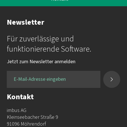
Ihr Kontakt zur Akademie
Newsletter
Frau Katrin Krauß
Für zuverlässige und
Mail:
akademie@imbus.de
funktionierende Software.
Tel.:
+49 9131 / 7518-750
Jetzt zum Newsletter anmelden
Fax:
+49 9131 / 7518-50
Kontakt
imbus AG
Kleinseebacher Straße 9
91096 Möhrendorf