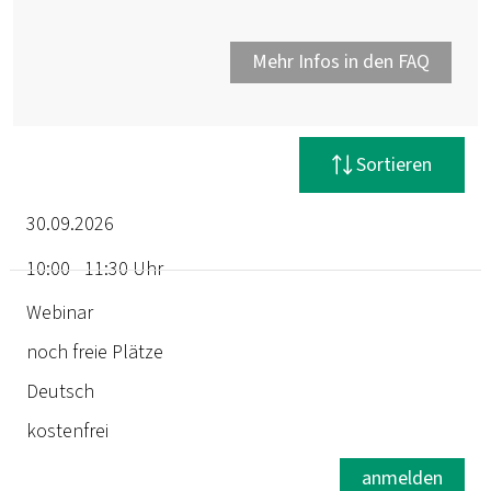
Mehr Infos in den FAQ
Filter zurücksetzen
Sortieren
30.09.2026
10:00 - 11:30 Uhr
Termin
Webinar
noch freie Plätze
Dauer
Deutsch
Ort
kostenfrei
Status
anmelden