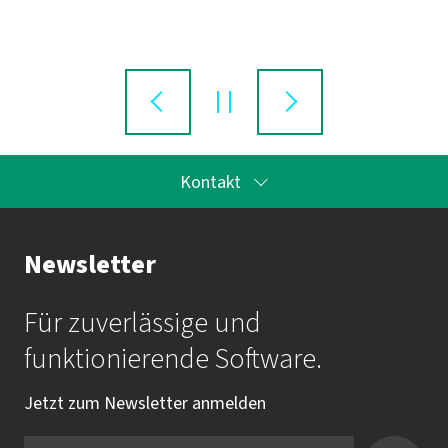
Kontakt
Ihr Ansprechpartner bei imbus
Newsletter
imbus Eventsupport
Für zuverlässige und
Mail:
veranstaltungen@imbus.de
funktionierende Software.
Tel.:
+49 9131 / 7518-0
Jetzt zum Newsletter anmelden