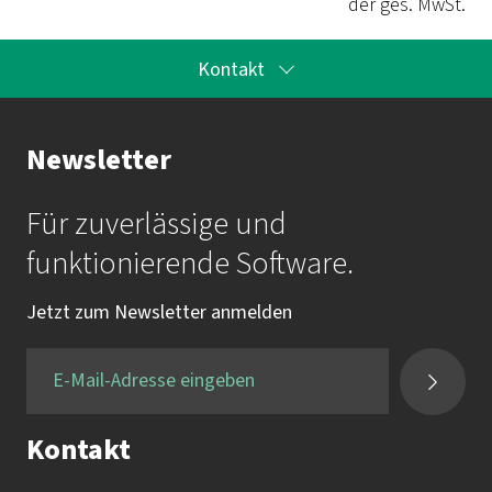
der ges. MwSt.
Kontakt
Ihr Kontakt zur Akademie
Newsletter
Frau Katrin Krauß
Für zuverlässige und
Mail:
akademie@imbus.de
funktionierende Software.
Tel.:
+49 9131 / 7518-750
Jetzt zum Newsletter anmelden
Fax:
+49 9131 / 7518-50
Kontakt