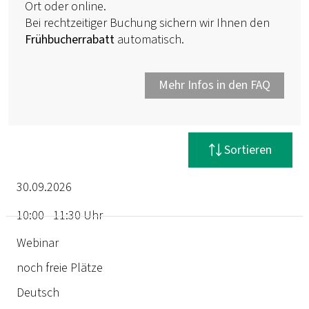
Ort oder online.
Bei rechtzeitiger Buchung sichern wir Ihnen den
Frühbucherrabatt
automatisch.
Mehr Infos in den FAQ
Filter zurücksetzen
Sortieren
30.09.2026
10:00 - 11:30 Uhr
Termin
Webinar
noch freie Plätze
Dauer
Deutsch
Ort