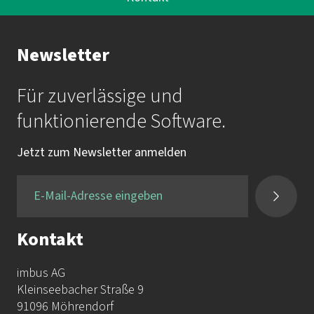
Ihr Kontakt zur Akademie
Newsletter
Frau Katrin Krauß
Für zuverlässige und
Mail:
akademie@imbus.de
funktionierende Software.
Tel.:
+49 9131 / 7518-750
Jetzt zum Newsletter anmelden
Fax:
+49 9131 / 7518-50
Kontakt
imbus AG
Kleinseebacher Straße 9
91096 Möhrendorf