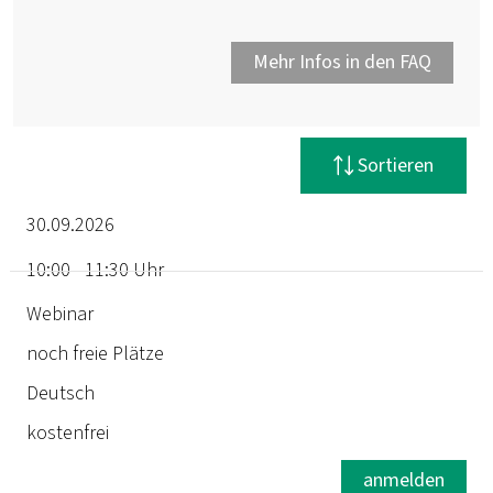
Mehr Infos in den FAQ
Filter zurücksetzen
Sortieren
30.09.2026
10:00 - 11:30 Uhr
Termin
Webinar
noch freie Plätze
Dauer
Deutsch
Ort
kostenfrei
Status
anmelden